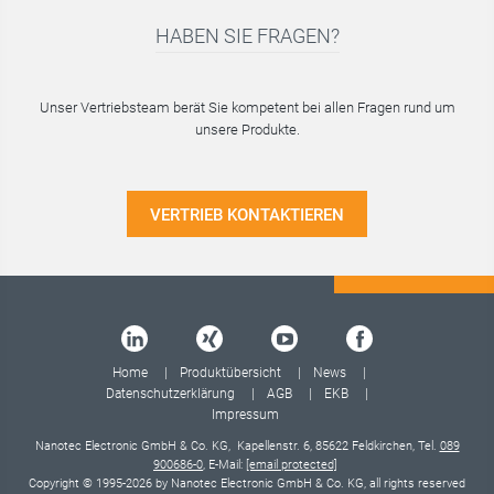
HABEN SIE FRAGEN?
Unser Vertriebsteam berät Sie kompetent bei allen Fragen rund um
unsere Produkte.
VERTRIEB KONTAKTIEREN
Home
Produktübersicht
News
Datenschutzerklärung
AGB
EKB
Impressum
Nanotec Electronic GmbH & Co. KG, Kapellenstr. 6, 85622 Feldkirchen, Tel.
089
900686-0
, E-Mail:
[email protected]
Copyright © 1995-2026 by Nanotec Electronic GmbH & Co. KG, all rights reserved