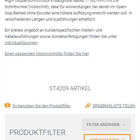
High-Torque-Schrittmotor in Baugröße NEMA 17 (42 mm) mit 0,9°
Schrittwinkel (Vollschritt). Ideal für Anwendungen, bei denen im Open-
loop-Betrieb ohne Encoder eine höhere Auflösung erreicht werden soll. In
verschiedenen Längen und Ausführungen erhältlich.
Ein breites Angebot an kundenspezifischen Wellen- und
Kabelausführungen sowie Sonderanfertigungen finden Sie unter
Individuallösungen
.
Einen passenden Motorcontroller finden Sie hier
.
ST4209 ARTIKEL
So benutzen Sie den Produktfilter
ERGEBNISLISTE TEILEN
FILTER ANZEIGEN
PRODUKTFILTER