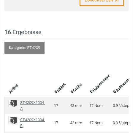
ZURÜCKSETZEN
16
Ergebnisse
Kategorie:
ST4209
Haltemoment
Auflösung
NEMA
Größe
Artikel
ST4209X1004-
17
42 mm
17 Ncm
0.9 °/step
A
ST4209X1004-
17
42 mm
17 Ncm
0.9 °/step
B