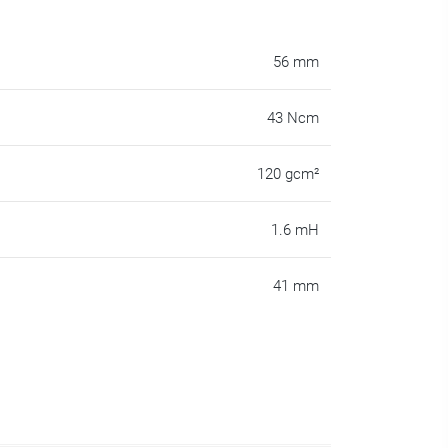
56 mm
43 Ncm
120 gcm²
1.6 mH
41 mm