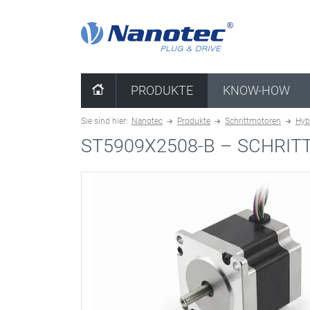
Kombination löschen
PRODUKTE
KNOW-HOW
Sie sind hier:
Nanotec
Produkte
Schrittmotoren
Hyb
ST5909X2508-B –
SCHRITT