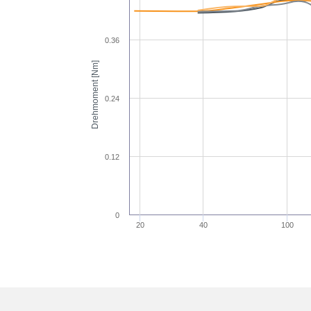
0.36
Drehmoment [Nm]
0.24
0.12
0
20
40
100