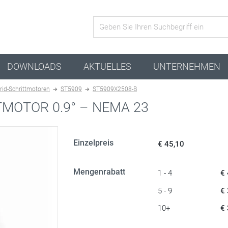
Aktive Kombination
DOWNLOADS
AKTUELLES
UNTERNEHMEN
rid-Schrittmotoren
ST5909
ST5909X2508-B
MOTOR 0.9° – NEMA 23
Einzelpreis
€ 45,10
Mengenrabatt
1 - 4
€
5 - 9
€
10+
€