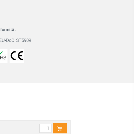
formität
EU-DoC_ST5909