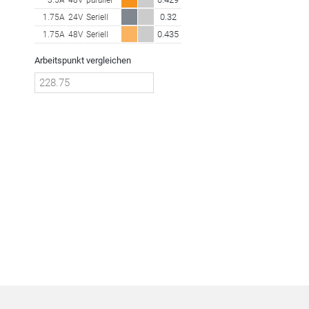
0.32
1.75A
24V
Seriell
0.435
1.75A
48V
Seriell
Arbeitspunkt vergleichen