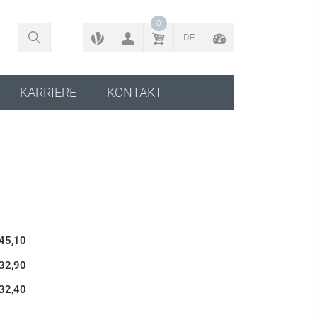
ZURÜCK ZUM KONFIGURATOR
0
DE
KARRIERE
KONTAKT
 45,10
 32,90
 32,40