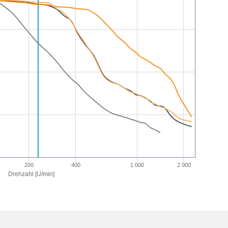
200
400
1 000
2 000
Drehzahl [U/min]