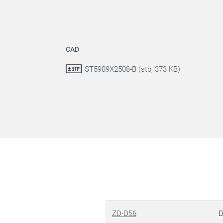
CAD
ST5909X2508-B (stp, 373 KB)
ZD-D56
D