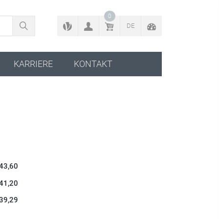
ZURÜCK ZUM KONFIGURATOR
0
DE
KARRIERE
KONTAKT
 43,60
 41,20
 39,29