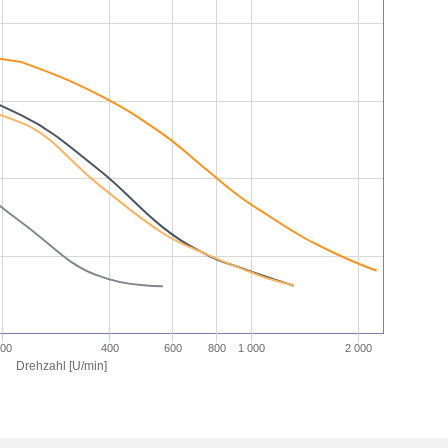
200
400
600
800
1 000
2 000
Drehzahl [U/min]