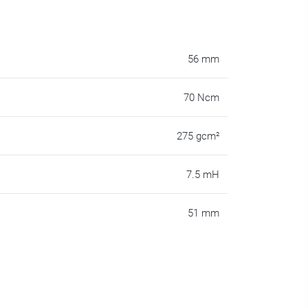
56 mm
70 Ncm
275 gcm²
7.5 mH
51 mm