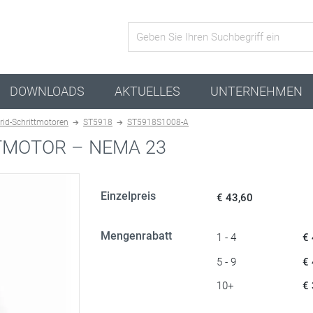
Aktive Kombination
DOWNLOADS
AKTUELLES
UNTERNEHMEN
rid-Schrittmotoren
ST5918
ST5918S1008-A
TMOTOR – NEMA 23
Einzelpreis
€ 43,60
Mengenrabatt
1 - 4
€
5 - 9
€
10+
€