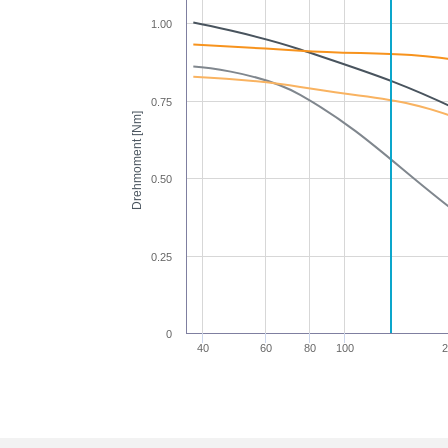
1.00
0.75
Drehmoment [Nm]
0.50
0.25
0
40
60
80
100