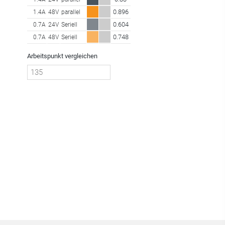
0.896
1.4A
48V
parallel
0.604
0.7A
24V
Seriell
0.748
0.7A
48V
Seriell
Arbeitspunkt vergleichen