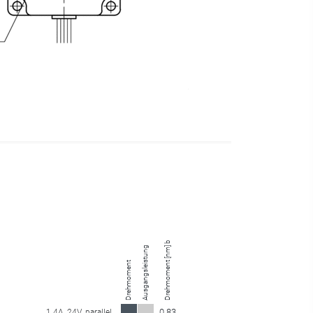
Drehmoment [nm] bei 135.00 U/min
Ausgangsleistung
Drehmoment
0.83
1.4A
24V
parallel