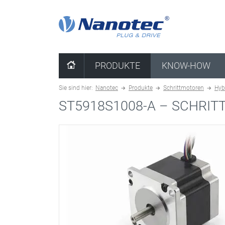
Kombination löschen
PRODUKTE
KNOW-HOW
Sie sind hier:
Nanotec
Produkte
Schrittmotoren
Hyb
ST5918S1008-A –
SCHRIT