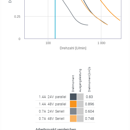
0.25
0
100
1 000
Drehzahl [U/min]
Drehmoment [nm] bei 135.00 U/min
Ausgangsleistung
Drehmoment
0.83
1.4A
24V
parallel
0.896
1.4A
48V
parallel
0.604
0.7A
24V
Seriell
0.748
0.7A
48V
Seriell
Arbeitspunkt vergleichen