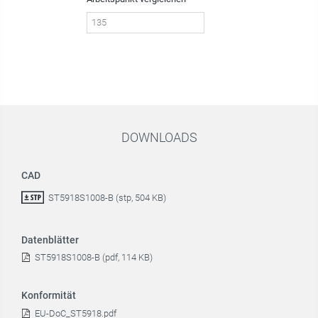
DOWNLOADS
CAD
ST5918S1008-B (stp, 504 KB)
Datenblätter
ST5918S1008-B (pdf, 114 KB)
Konformität
EU-DoC_ST5918.pdf