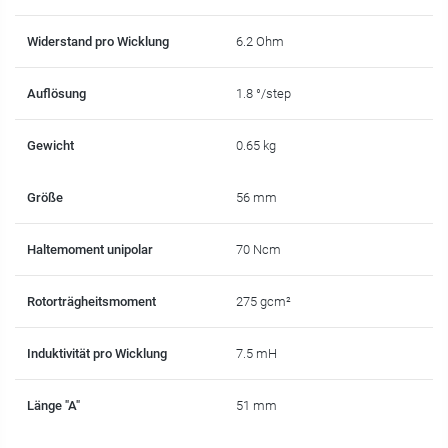
Widerstand pro Wicklung
6.2 Ohm
Auflösung
1.8 °/step
Gewicht
0.65 kg
Größe
56 mm
Haltemoment unipolar
70 Ncm
Rotorträgheitsmoment
275 gcm²
Induktivität pro Wicklung
7.5 mH
Länge "A"
51 mm