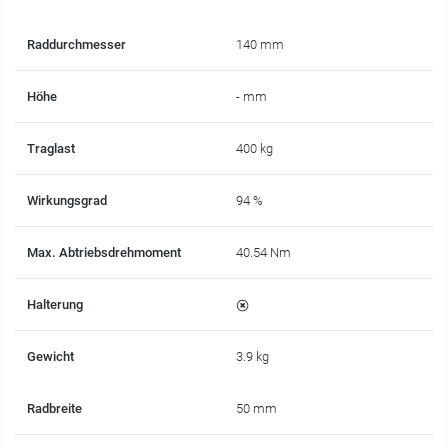
Raddurchmesser
140 mm
Höhe
- mm
Traglast
400 kg
Wirkungsgrad
94 %
Max. Abtriebsdrehmoment
40.54 Nm
Halterung
Gewicht
3.9 kg
Radbreite
50 mm