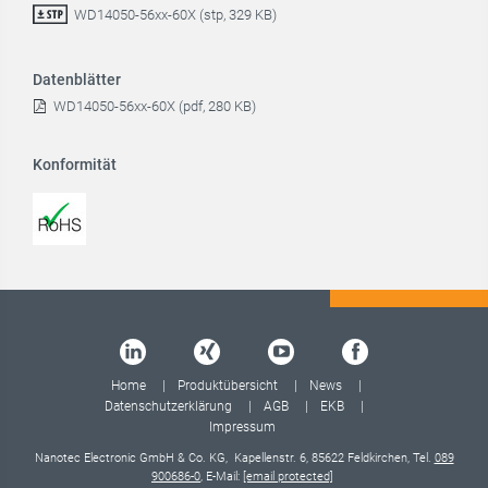
WD14050-56xx-60X (stp, 329 KB)
Datenblätter
WD14050-56xx-60X (pdf, 280 KB)
Konformität
Home
Produktübersicht
News
Datenschutzerklärung
AGB
EKB
Impressum
Nanotec Electronic GmbH & Co. KG, Kapellenstr. 6, 85622 Feldkirchen, Tel.
089
900686-0
, E-Mail:
[email protected]