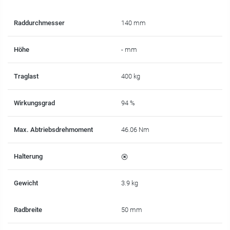
Raddurchmesser
140 mm
Höhe
- mm
Traglast
400 kg
Wirkungsgrad
94 %
Max. Abtriebsdrehmoment
46.06 Nm
Halterung
Gewicht
3.9 kg
Radbreite
50 mm