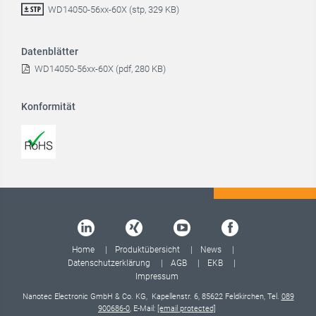
WD14050-56xx-60X (stp, 329 KB)
Datenblätter
WD14050-56xx-60X (pdf, 280 KB)
Konformität
Home
Produktübersicht
News
Datenschutzerklärung
AGB
EKB
Impressum
Nanotec Electronic GmbH & Co. KG, Kapellenstr. 6, 85622 Feldkirchen, Tel.
089
900686-0
, E-Mail:
[email protected]