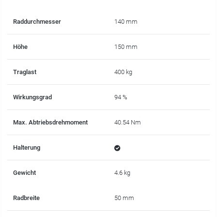
Raddurchmesser
140 mm
Höhe
150 mm
Traglast
400 kg
Wirkungsgrad
94 %
Max. Abtriebsdrehmoment
40.54 Nm
Halterung
Gewicht
4.6 kg
Radbreite
50 mm