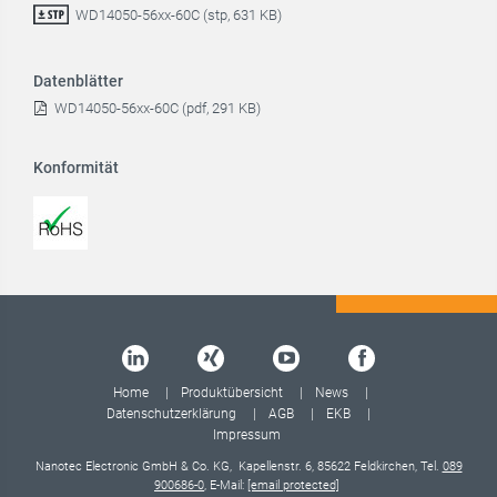
WD14050-56xx-60C (stp, 631 KB)
Datenblätter
WD14050-56xx-60C (pdf, 291 KB)
Konformität
Home
Produktübersicht
News
Datenschutzerklärung
AGB
EKB
Impressum
Nanotec Electronic GmbH & Co. KG, Kapellenstr. 6, 85622 Feldkirchen, Tel.
089
900686-0
, E-Mail:
[email protected]