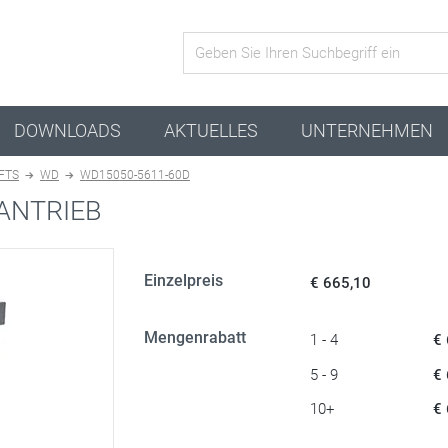
Aktive Kombination
DOWNLOADS
AKTUELLES
UNTERNEHMEN
 FTS
WD
WD15050-5611-60D
ANTRIEB
Einzelpreis
€ 665,10
Mengenrabatt
1 - 4
€
5 - 9
€
10+
€