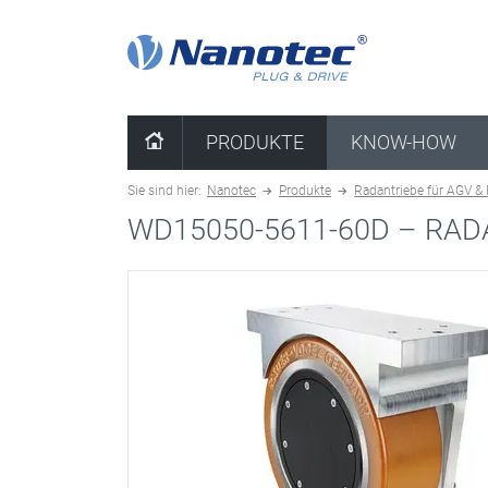
Kombination löschen
PRODUKTE
KNOW-HOW
Sie sind hier:
Nanotec
Produkte
Radantriebe für AGV &
WD15050-5611-60D –
RAD