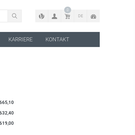
ZURÜCK ZUM KONFIGURATOR
0
DE
KARRIERE
KONTAKT
 665,10
 632,40
 619,00