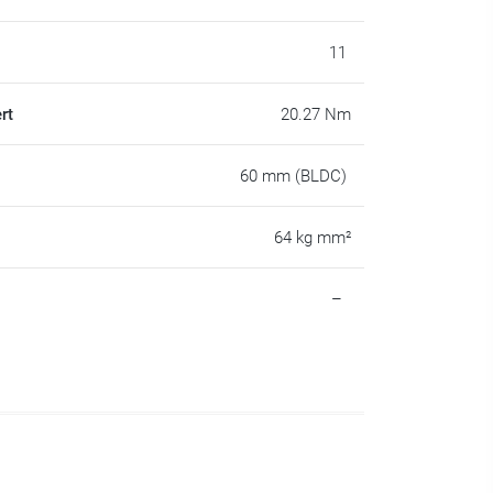
11
rt
20.27 Nm
60 mm (BLDC)
64 kg mm²
–