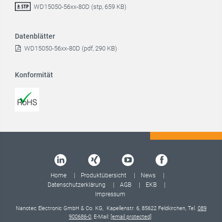
WD15050-56xx-80D (stp, 659 KB)
Datenblätter
WD15050-56xx-80D (pdf, 290 KB)
Konformität
Home
Produktübersicht
News
Datenschutzerklärung
AGB
EKB
Impressum
Nanotec Electronic GmbH & Co. KG, Kapellenstr. 6, 85622 Feldkirchen, Tel.
089
900686-0
, E-Mail:
[email protected]