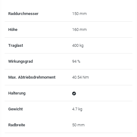
Raddurchmesser
150 mm
Höhe
160 mm
Traglast
400 kg
Wirkungsgrad
94 %
Max. Abtriebsdrehmoment
40.54 Nm
Halterung
Gewicht
4.7 kg
Radbreite
50 mm