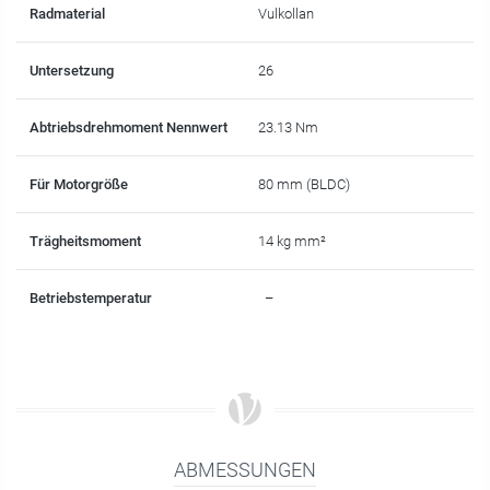
Radmaterial
Vulkollan
Untersetzung
26
Abtriebsdrehmoment Nennwert
23.13 Nm
Für Motorgröße
80 mm (BLDC)
Trägheitsmoment
14 kg mm²
Betriebstemperatur
–
ABMESSUNGEN