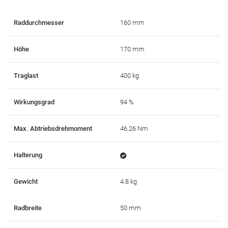
Raddurchmesser
160 mm
Höhe
170 mm
Traglast
400 kg
Wirkungsgrad
94 %
Max. Abtriebsdrehmoment
46.26 Nm
Halterung
Gewicht
4.8 kg
Radbreite
50 mm