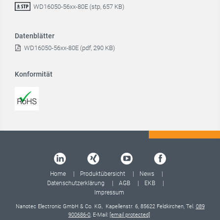
WD16050-56xx-80E (stp, 657 KB)
Datenblätter
WD16050-56xx-80E (pdf, 290 KB)
Konformität
Home
Produktübersicht
News
Datenschutzerklärung
AGB
EKB
Impressum
Nanotec Electronic GmbH & Co. KG, Kapellenstr. 6, 85622 Feldkirchen, Tel.
089
900686-0
, E-Mail:
[email protected]