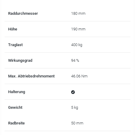
Raddurchmesser
180 mm
Höhe
190 mm
Traglast
400 kg
Wirkungsgrad
94 %
Max. Abtriebsdrehmoment
46.06 Nm
Halterung
Gewicht
5 kg
Radbreite
50 mm