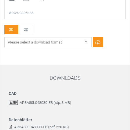
©2026 CADENAS
3D
2D
DOWNLOADS
CAD
APBA80L048030-EB (stp, 3 MB)
Datenblätter
APBA80L048030-EB (pdf, 220 KB)