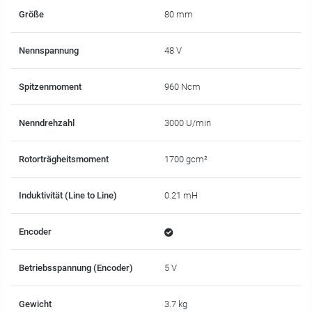
Größe
80 mm
Nennspannung
48 V
Spitzenmoment
960 Ncm
Nenndrehzahl
3000 U/min
Rotorträgheitsmoment
1700 gcm²
Induktivität (Line to Line)
0.21 mH
Encoder
Betriebsspannung (Encoder)
5 V
Gewicht
3.7 kg