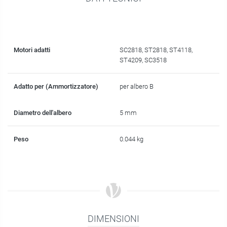
Motori adatti
SC2818, ST2818, ST4118,
ST4209, SC3518
Adatto per (Ammortizzatore)
per albero B
Diametro dell'albero
5 mm
Peso
0.044 kg
DIMENSIONI