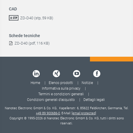
CAD
ZD-D40 (stp, 59 KB)
Schede tecniche
ZD-D40 (pdf, 116 KB)
Home
Elenco prodotti
Notizie
Informativa sulla privacy
Termini e condizioni generali
Condizioni generali d'acquisto
Dettagli legali
Nanotec Electronic GmbH & Co. KG, Kapellenstr. 6, 85622 Feldkirchen, Germania, Tel.
+49 89 900686-0
, E-Mail:
[email protected]
Copyright © 1995-2026 di Nanotec Electronic GmbH & Co. KG, tutti i diritti sono
riservati.