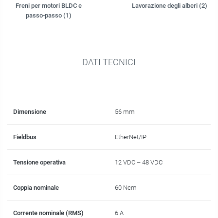
Freni per motori BLDC e
Lavorazione degli alberi (2)
passo-passo (1)
DATI TECNICI
Dimensione
56 mm
Fieldbus
EtherNet/IP
Tensione operativa
12 VDC – 48 VDC
Coppia nominale
60 Ncm
Corrente nominale (RMS)
6 A