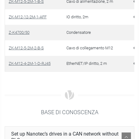
ZK-M12-5-2M-1-B-S
Cavo di alimentazione, 2 m
€ 2
ZK-M12-12-2M-1-AFF
IO diritto, 2m
€ 4
Z-K4700/50
Condensatore
€ 
ZK-M12-5-2M-2-B-S
Cavo di collegamento M12
€ 2
ZK-M12-4-2M-1-D-RJ45
EtherNET/IP diritto, 2 m
€ 2
BASE DI CONOSCENZA
Set up Nanotec’s drives in a CAN network without