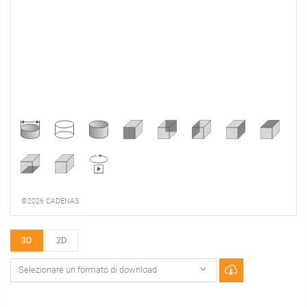
©2026 CADENAS
3D
2D