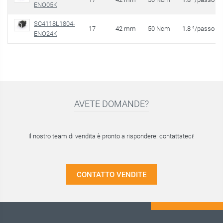
ENO05K
SC4118L1804-
17
42 mm
50 Ncm
1.8 °/passo
ENO24K
AVETE DOMANDE?
Il nostro team di vendita è pronto a rispondere: contattateci!
CONTATTO VENDITE