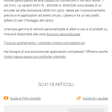
Motore passo-passo ad alta coppia con connettore in formato NEMA 17
(42 mm). Le varianti SC4118...-ENO05K e -ENO024K sono dotate di un
encoder ad alta risoluzione (4000 incr./giro). Ideale per il posizionamento
preciso e le applicazioni ad anello chiuso. L'albero A ha un lato piatto
(albero D) per il fissaggio del carico.
Un'ampia gamma di versioni personalizzate di alberi e cavi e di prodotti su
misura è disponibile alla voce
Soluzioni personalizzate
.
Trova un azionamento / controller motore compatibile qui
.
Hai bisogno di una soluzione per applicazioni complesse? Offriamo anche
motori passo-passo con controller integrato
.
SC4118 ARTICOLI
Guida al Filtro prodotti
Condividi i risultati