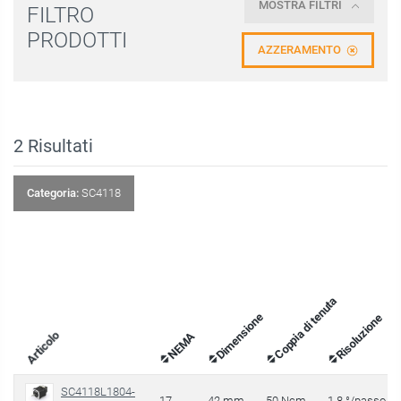
MOSTRA FILTRI
FILTRO
PRODOTTI
AZZERAMENTO
2
Risultati
Categoria:
SC4118
Coppia di tenuta
Dimensione
Risoluzione
Articolo
NEMA
SC4118L1804-
17
42 mm
50 Ncm
1.8 °/passo