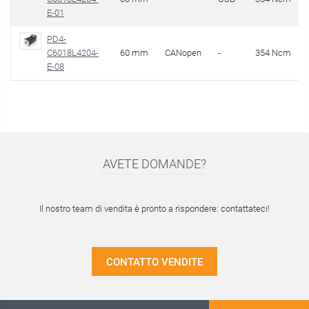
E-01
PD4-
C6018L4204-
60 mm
CANopen
-
354 Ncm
E-08
AVETE DOMANDE?
Il nostro team di vendita è pronto a rispondere: contattateci!
CONTATTO VENDITE