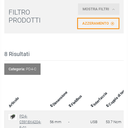
MOSTRA FILTRI
FILTRO
PRODOTTI
AZZERAMENTO
8
Risultati
Categoria:
PD4-C
Coppia di tenut
Dimensione
Interfaccia
Fieldbus
Articolo
PD4-
C5918X4204-
56 mm
-
USB
53.7 Ncm
E-01