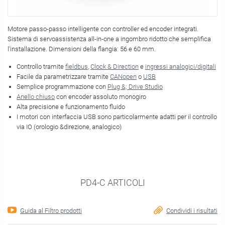
Motore passo-passo intelligente con controller ed encoder integrati.
Sistema di servoassistenza all-in-one a ingombro ridotto che semplifica
l'installazione. Dimensioni della flangia: 56 e 60 mm.
Controllo tramite
fieldbus
,
Clock & Direction
e
ingressi analogici/digitali
Facile da parametrizzare tramite
CANopen
o
USB
Semplice programmazione con
Plug &; Drive Studio
Anello chiuso
con encoder assoluto monogiro
Alta precisione e funzionamento fluido
I motori con interfaccia USB sono particolarmente adatti per il controllo
via IO (orologio &direzione, analogico)
PD4-C ARTICOLI
Guida al Filtro prodotti
Condividi i risultati