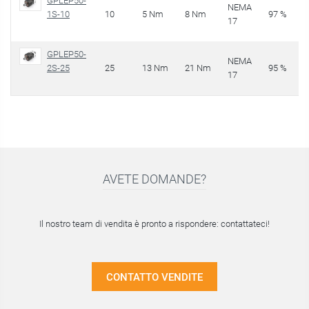
GPLEP50-
NEMA
1S-10
10
5 Nm
8 Nm
97 %
17
GPLEP50-
NEMA
2S-25
25
13 Nm
21 Nm
95 %
17
AVETE DOMANDE?
Il nostro team di vendita è pronto a rispondere: contattateci!
CONTATTO VENDITE