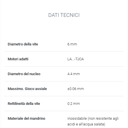
DATI TECNICI
Diametro della vite
6 mm
Motori adatti
LA...-TJCA
Diametro del nucleo
4.4 mm
Massimo. Gioco assiale
±0.06 mm
Rettilineità della vite
0.2 mm
Materiale del mandrino
inossidabile (non resistente agli
acidi e all'acqua salata)