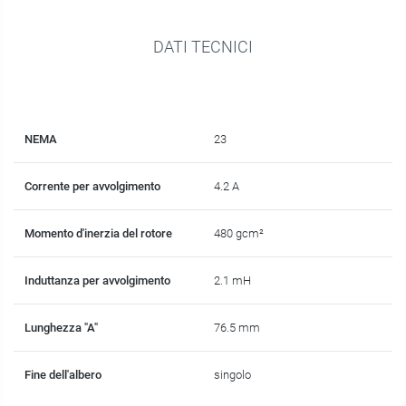
DATI TECNICI
NEMA
23
Corrente per avvolgimento
4.2 A
Momento d'inerzia del rotore
480 gcm²
Induttanza per avvolgimento
2.1 mH
Lunghezza "A"
76.5 mm
Fine dell'albero
singolo