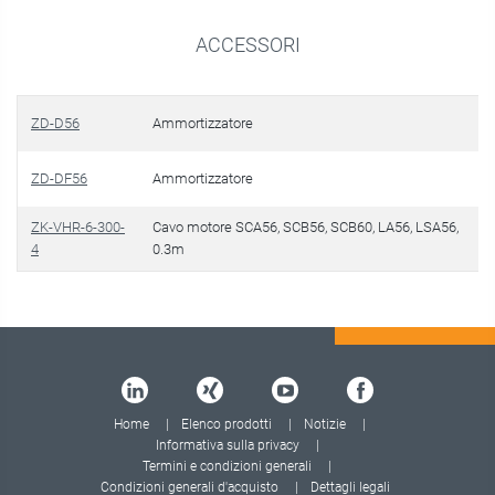
ACCESSORI
ZD-D56
Ammortizzatore
ZD-DF56
Ammortizzatore
ZK-VHR-6-300-
Cavo motore SCA56, SCB56, SCB60, LA56, LSA56,
4
0.3m
Home
Elenco prodotti
Notizie
Informativa sulla privacy
Termini e condizioni generali
Condizioni generali d'acquisto
Dettagli legali