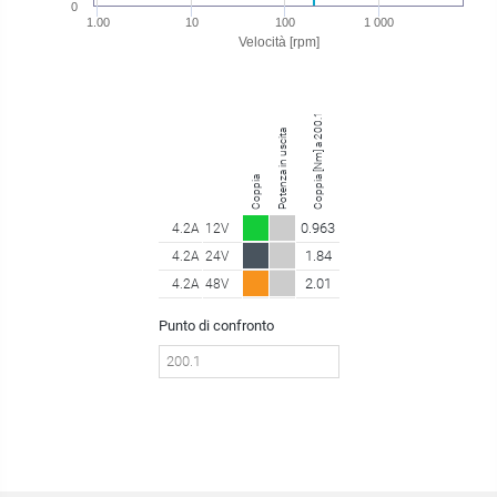
0
1.00
10
100
1 000
Velocità [rpm]
Coppia [Nm] a 200.10 giri/min
Potenza in uscita
Coppia
0.963
4.2A
12V
1.84
4.2A
24V
2.01
4.2A
48V
Punto di confronto