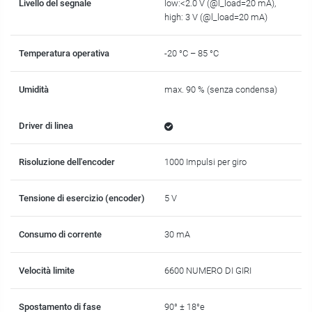
Livello del segnale
low:<2.0 V (@l_load=20 mA),
high: 3 V (@l_load=20 mA)
Temperatura operativa
-20 °C – 85 °C
Umidità
max. 90 % (senza condensa)
Driver di linea
Risoluzione dell'encoder
1000 Impulsi per giro
Tensione di esercizio (encoder)
5 V
Consumo di corrente
30 mA
Velocità limite
6600 NUMERO DI GIRI
Spostamento di fase
90° ± 18°e