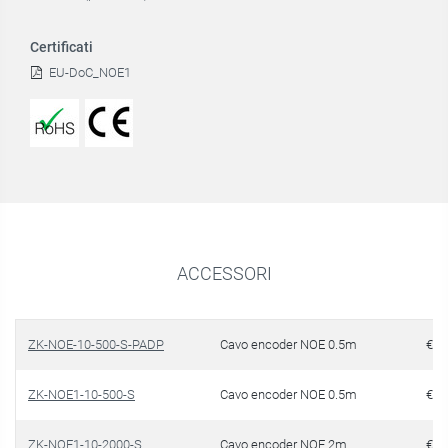
Certificati
EU-DoC_NOE1
ACCESSORI
ZK-NOE-10-500-S-PADP
Cavo encoder NOE 0.5m
€ 1
ZK-NOE1-10-500-S
Cavo encoder NOE 0.5m
€ 1
ZK-NOE1-10-2000-S
Cavo encoder NOE 2m
€ 1