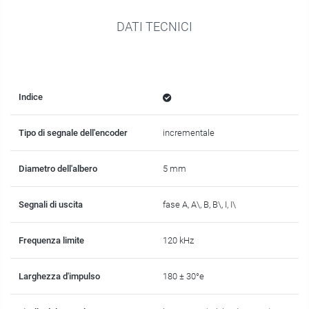
DATI TECNICI
Indice
Tipo di segnale dell'encoder
incrementale
Diametro dell'albero
5 mm
Segnali di uscita
fase A, A\, B, B\, I, I\
Frequenza limite
120 kHz
Larghezza d'impulso
180 ± 30°e