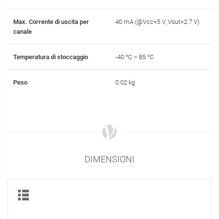
Max. Corrente di uscita per
40 mA (@Vcc=5 V, Vout=2.7 V)
canale
Temperatura di stoccaggio
-40 °C – 85 °C
Peso
0.02 kg
DIMENSIONI