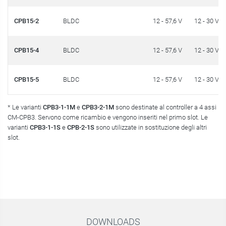
CPB15-2
BLDC
12 - 57,6 V
12 - 30 V
CPB15-4
BLDC
12 - 57,6 V
12 - 30 V
CPB15-5
BLDC
12 - 57,6 V
12 - 30 V
* Le varianti
CPB3-1-1M
e
CPB3-2-1M
sono destinate al controller a 4 assi
CM-CPB3. Servono come ricambio e vengono inseriti nel primo slot. Le
varianti
CPB3-1-1S
e
CPB-2-1S
sono utilizzate in sostituzione degli altri
slot.
DOWNLOADS