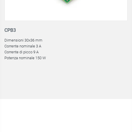
CPB3
C
Dimensioni 30x36 mm
Di
Corrente nominale 3 A
Co
Corrente di picco 9 A
Co
Potenza nominale 150 W
Po