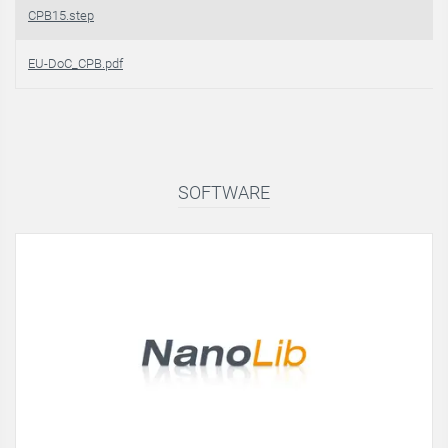
CPB15.step
EU-DoC_CPB.pdf
SOFTWARE