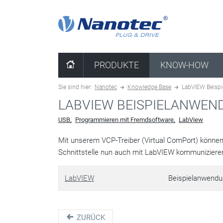
Kombination löschen
PRODUKTE
KNOW-HOW
Sie sind hier:
Nanotec
Knowledge Base
LabVIEW Beisp
LABVIEW BEISPIELANWEN
USB
Programmieren mit Fremdsoftware
LabView
Mit unserem VCP-Treiber (Virtual ComPort) können
Schnittstelle nun auch mit LabVIEW kommuniziere
LabVIEW
Beispielanwend
ZURÜCK