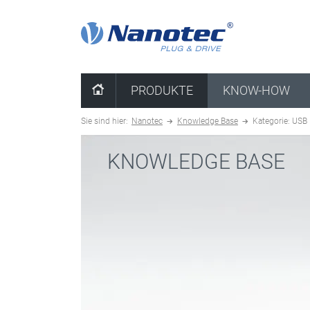
Kombination löschen
PRODUKTE
KNOW-HOW
Sie sind hier:
Nanotec
Knowledge Base
Kategorie: USB
KNOWLEDGE BASE