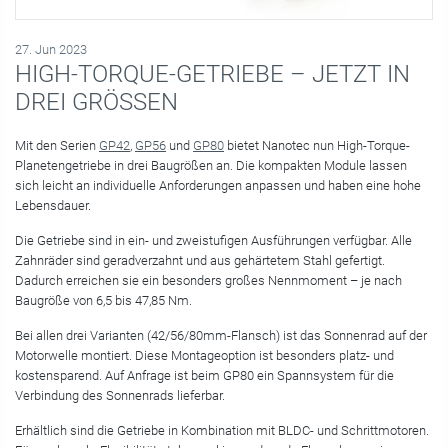
27. Jun 2023
HIGH-TORQUE-GETRIEBE – JETZT IN
DREI GRÖSSEN
Mit den Serien
GP42
,
GP56
und
GP80
bietet Nanotec nun High-Torque-
Planetengetriebe in drei Baugrößen an. Die kompakten Module lassen
sich leicht an individuelle Anforderungen anpassen und haben eine hohe
Lebensdauer.
Die Getriebe sind in ein- und zweistufigen Ausführungen verfügbar. Alle
Zahnräder sind geradverzahnt und aus gehärtetem Stahl gefertigt.
Dadurch erreichen sie ein besonders großes Nennmoment – je nach
Baugröße von 6,5 bis 47,85 Nm.
Bei allen drei Varianten (42/56/80mm-Flansch) ist das Sonnenrad auf der
Motorwelle montiert. Diese Montageoption ist besonders platz- und
kostensparend. Auf Anfrage ist beim GP80 ein Spannsystem für die
Verbindung des Sonnenrads lieferbar.
Erhältlich sind die Getriebe in Kombination mit BLDC- und Schrittmotoren.