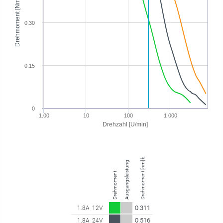
Drehmoment [Nm]
0.30
0.15
0
1.00
10
100
1 000
Drehzahl [U/min]
Drehmoment [nm] bei 299.70 U/min
Ausgangsleistung
Drehmoment
0.311
1.8A
12V
0.516
1.8A
24V