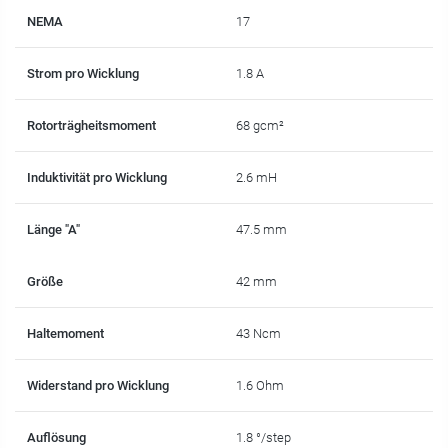
NEMA
17
Strom pro Wicklung
1.8 A
Rotorträgheitsmoment
68 gcm²
Induktivität pro Wicklung
2.6 mH
Länge "A"
47.5 mm
Größe
42 mm
Haltemoment
43 Ncm
Widerstand pro Wicklung
1.6 Ohm
Auflösung
1.8 °/step