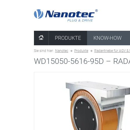
Kombination löschen
PRODUKTE
KNOW-HOW
Sie sind hier:
Nanotec
Produkte
Radantriebe für AGV &
WD15050-5616-95D –
RAD