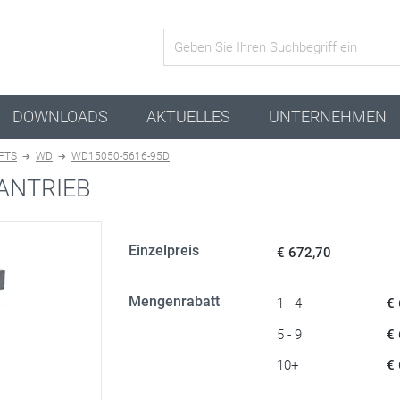
Aktive Kombination
DOWNLOADS
AKTUELLES
UNTERNEHMEN
 FTS
WD
WD15050-5616-95D
ANTRIEB
Einzelpreis
€ 672,70
Mengenrabatt
1 - 4
€
5 - 9
€
10+
€