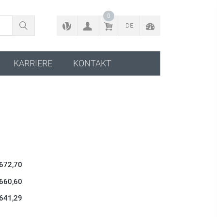
ZURÜCK ZUM KONFIGURATOR
0
DE
KARRIERE
KONTAKT
 672,70
 660,60
 641,29