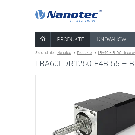
Kombination löschen
PRODUKTE
KNOW-HOW
Sie sind hier:
Nanotec
Produkte
LBA60 – BLDC-Lineara
LBA60LDR1250-E4B-55 –
B