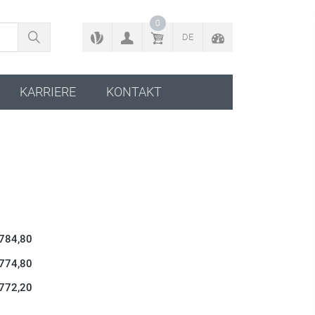
ZURÜCK ZUM KONFIGURATOR
0
DE
KARRIERE
KONTAKT
 784,80
 774,80
 772,20