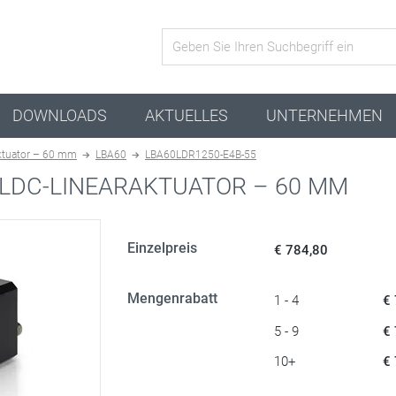
Aktive Kombination
DOWNLOADS
AKTUELLES
UNTERNEHMEN
ktuator – 60 mm
LBA60
LBA60LDR1250-E4B-55
LDC-LINEARAKTUATOR – 60 MM
Einzelpreis
€ 784,80
Mengenrabatt
1 - 4
€
5 - 9
€
10+
€