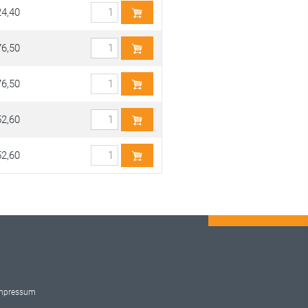
24,40
76,50
76,50
52,60
52,60
mpressum