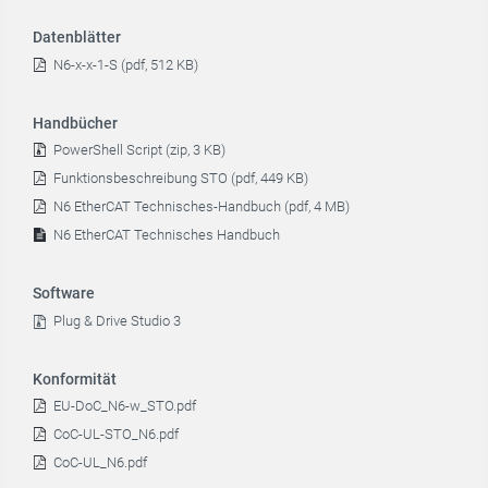
Datenblätter
N6-x-x-1-S (pdf, 512 KB)
Handbücher
PowerShell Script (zip, 3 KB)
Funktionsbeschreibung STO (pdf, 449 KB)
N6 EtherCAT Technisches-Handbuch (pdf, 4 MB)
N6 EtherCAT Technisches Handbuch
Software
Plug & Drive Studio 3
Konformität
EU-DoC_N6-w_STO.pdf
CoC-UL-STO_N6.pdf
CoC-UL_N6.pdf