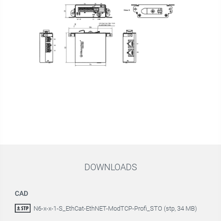
DOWNLOADS
CAD
N6-x-x-1-S_EthCat-EthNET-ModTCP-Profi_STO (stp, 34 MB)