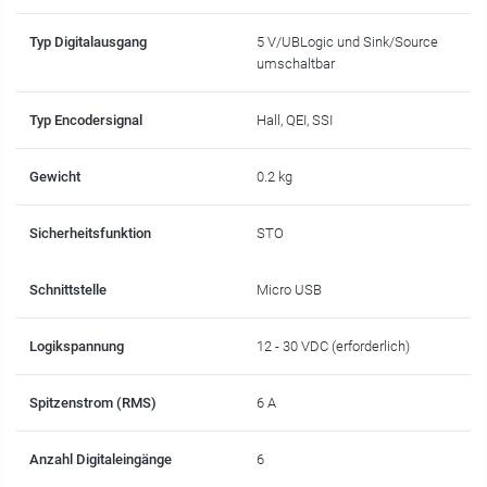
Typ Digitalausgang
5 V/UBLogic und Sink/Source
umschaltbar
Typ Encodersignal
Hall, QEI, SSI
Gewicht
0.2 kg
Sicherheitsfunktion
STO
Schnittstelle
Micro USB
Logikspannung
12 - 30 VDC (erforderlich)
Spitzenstrom (RMS)
6 A
Anzahl Digitaleingänge
6