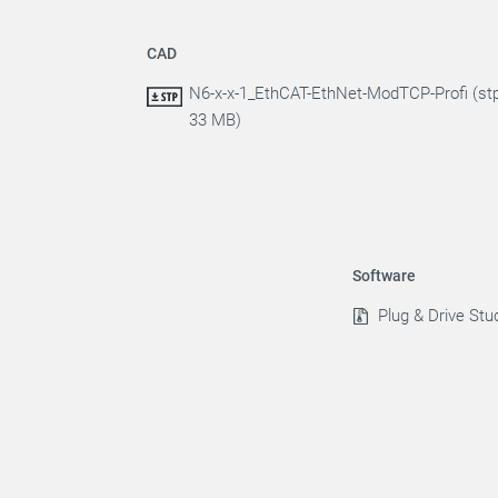
CAD
N6-x-x-1_EthCAT-EthNet-ModTCP-Profi (stp
33 MB)
Software
Plug & Drive Stud