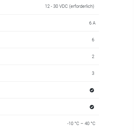
12 - 30 VDC (erforderlich)
6 A
6
2
3
-10 °C – 40 °C