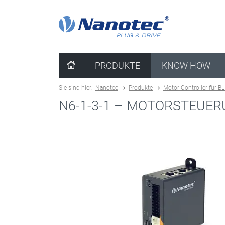
Kombination löschen
PRODUKTE
KNOW-HOW
Sie sind hier:
Nanotec
Produkte
Motor Controller für B
N6-1-3-1 –
MOTORSTEUERU