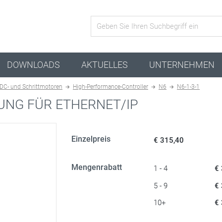
Aktive Kombination
DOWNLOADS
AKTUELLES
UNTERNEHMEN
LDC- und Schrittmotoren
High-Performance-Controller
N6
N6-1-3-1
NG FÜR ETHERNET/IP
Einzelpreis
€ 315,40
Mengenrabatt
1 - 4
€
5 - 9
€
10+
€