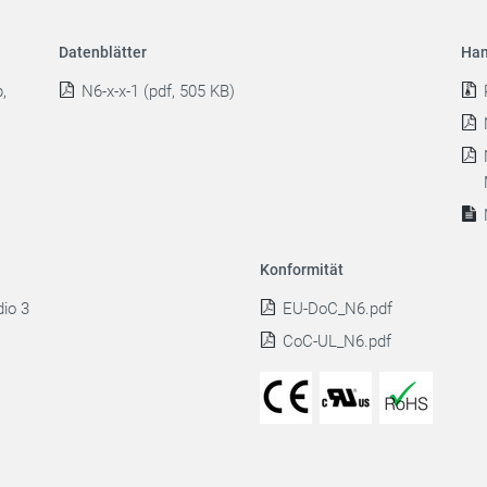
Datenblätter
Han
,
N6-x-x-1 (pdf, 505 KB)
Konformität
io 3
EU-DoC_N6.pdf
CoC-UL_N6.pdf