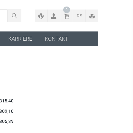
ZURÜCK ZUM KONFIGURATOR
0
DE
KARRIERE
KONTAKT
 315,40
 309,10
 305,39