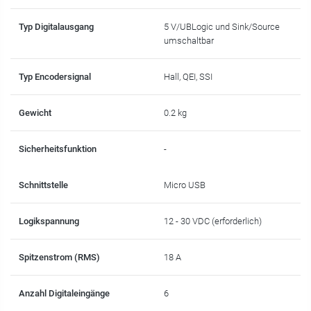
Typ Digitalausgang
5 V/UBLogic und Sink/Source
umschaltbar
Typ Encodersignal
Hall, QEI, SSI
Gewicht
0.2 kg
Sicherheitsfunktion
-
Schnittstelle
Micro USB
Logikspannung
12 - 30 VDC (erforderlich)
Spitzenstrom (RMS)
18 A
Anzahl Digitaleingänge
6