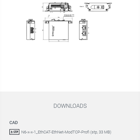
DOWNLOADS
CAD
N6-x-x-1_EthCAT-EthNet-ModTCP-Profi (stp, 33 MB)