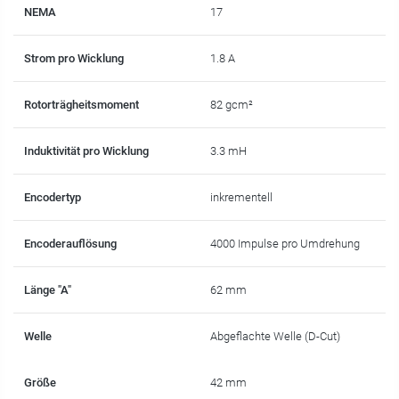
NEMA
17
Strom pro Wicklung
1.8 A
Rotorträgheitsmoment
82 gcm²
Induktivität pro Wicklung
3.3 mH
Encodertyp
inkrementell
Encoderauflösung
4000 Impulse pro Umdrehung
Länge "A"
62 mm
Welle
Abgeflachte Welle (D-Cut)
Größe
42 mm