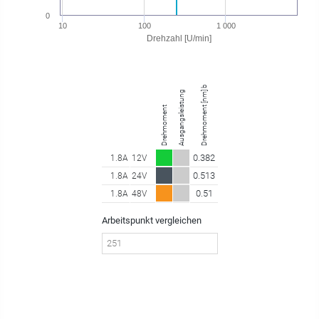
0
10
100
1 000
Drehzahl [U/min]
Drehmoment [nm] bei 251.00 U/min
Ausgangsleistung
Drehmoment
0.382
1.8A
12V
0.513
1.8A
24V
0.51
1.8A
48V
Arbeitspunkt vergleichen