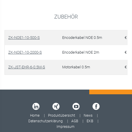
ZUBEHÖR
ZK-NOE1-10-500-S
Encoderkabel NOE 0.5m
€ 13
ZK-NOE1-10-2000-S
Encoderkabel NOE 2m
€ 15
ZK-JST-EHR-6-0.5M-S
Motorkabel 0.5m
€ 11
Home
Produktübersicht
News
Datenschutzerklärung
AGB
EKB
Impressum