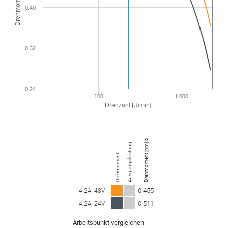
Drehmoment [Nm]
0.40
0.32
0.24
100
1 000
Drehzahl [U/min]
Drehmoment [nm] bei 227.25 U/min
Ausgangsleistung
Drehmoment
0.455
4.2A
48V
0.511
4.2A
24V
Arbeitspunkt vergleichen