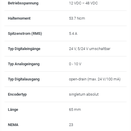
Betriebsspannung
12 VDC – 48 VDC
Haltemoment
53.7 Ncm
Spitzenstrom (RMS)
5.4 A
Typ Digitaleingänge
24 V, 5/24 V umschaltbar
Typ Analogeingang
0 - 10 V
Typ Digitalausgang
open-drain (max. 24 V/100 mA)
Encodertyp
singleturn absolut
Länge
65 mm
NEMA
23