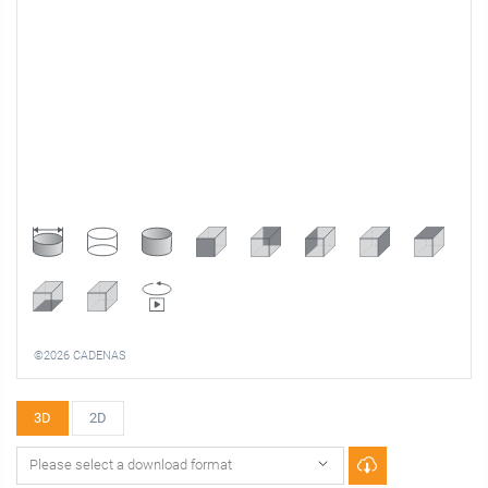
©2026 CADENAS
3D
2D