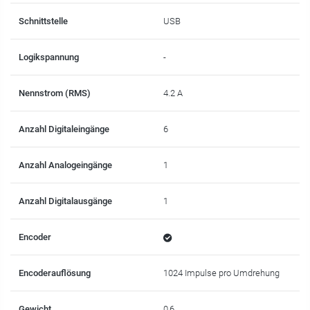
Schnittstelle
USB
Logikspannung
-
Nennstrom (RMS)
4.2 A
Anzahl Digitaleingänge
6
Anzahl Analogeingänge
1
Anzahl Digitalausgänge
1
Encoder
Encoderauflösung
1024 Impulse pro Umdrehung
Gewicht
0,6