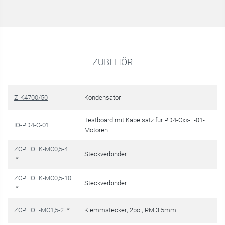
ZUBEHÖR
Z-K4700/50
Kondensator
Testboard mit Kabelsatz für PD4-Cxx-E-01-
IO-PD4-C-01
Motoren
ZCPHOFK-MC0,5-4
Steckverbinder
*
ZCPHOFK-MC0,5-10
Steckverbinder
*
ZCPHOF-MC1,5-2
*
Klemmstecker; 2pol; RM 3.5mm