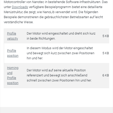
Motorcontroller von Nanotec in bestehende Software-Infrastrukturen. Das
unter
Downloads
verfügbare Beispielprogramm bietet eine detaillierte
Menüstruktur, die zeigt, wie NanoLib verwendet wird. Die folgenden
Beispiele demonstrieren die gebräuchlichsten Betriebsarten auf leicht
verständliche Weise.
Profile
Der Motor wird eingeschaltet und dreht sich kurz
5 KB
velocity
in beide Richtungen.
In diesem Modus wird der Motor eingeschaltet
Profile
und bewegt sich kurz zwischen zwei Positionen
5 KB
position
hin und her.
Homing
Der Motor wird auf seine aktuelle Position
und
referenziert und bewegt sich anschließend
6 KB
Profile
schnell zwischen zwei Positionen hin und her.
position