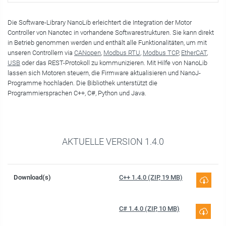
Die Software-Library NanoLib erleichtert die Integration der Motor
Controller von Nanotec in vorhandene Softwarestrukturen. Sie kann direkt
in Betrieb genommen werden und enthält alle Funktionalitäten, um mit
unseren Controllern via
CANopen
,
Modbus RTU
,
Modbus TCP
,
EtherCAT
,
USB
oder das REST-Protokoll zu kommunizieren. Mit Hilfe von NanoLib
lassen sich Motoren steuern, die Firmware aktualisieren und NanoJ-
Programme hochladen. Die Bibliothek unterstützt die
Programmiersprachen C++, C#, Python und Java.
AKTUELLE VERSION 1.4.0
Download(s)
C++ 1.4.0 (ZIP, 19 MB)
C# 1.4.0 (ZIP, 10 MB)