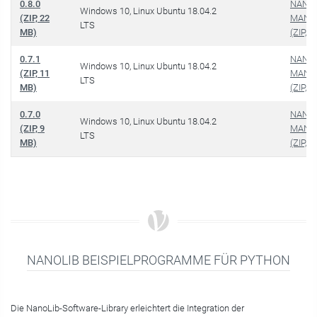
0.8.0
NANOL
Windows 10, Linux Ubuntu 18.04.2
(ZIP, 22
MANUA
LTS
MB)
(ZIP, 1
0.7.1
NANOL
Windows 10, Linux Ubuntu 18.04.2
(ZIP, 11
MANUA
LTS
MB)
(ZIP, 1
0.7.0
NANOL
Windows 10, Linux Ubuntu 18.04.2
(ZIP, 9
MANUA
LTS
MB)
(ZIP, 2
NANOLIB BEISPIELPROGRAMME FÜR PYTHON
Die NanoLib-Software-Library erleichtert die Integration der