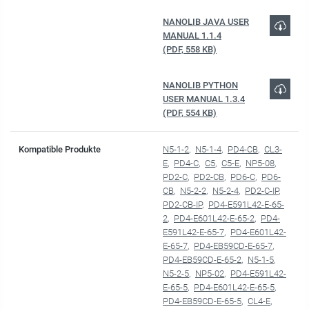
NANOLIB JAVA USER
MANUAL 1.1.4
(PDF, 558 KB)
NANOLIB PYTHON
USER MANUAL 1.3.4
(PDF, 554 KB)
Kompatible Produkte
N5-1-2
N5-1-4
PD4-CB
CL3-
E
PD4-C
C5
C5-E
NP5-08
PD2-C
PD2-CB
PD6-C
PD6-
CB
N5-2-2
N5-2-4
PD2-C-IP
PD2-CB-IP
PD4-E591L42-E-65-
2
PD4-E601L42-E-65-2
PD4-
E591L42-E-65-7
PD4-E601L42-
E-65-7
PD4-EB59CD-E-65-7
PD4-EB59CD-E-65-2
N5-1-5
N5-2-5
NP5-02
PD4-E591L42-
E-65-5
PD4-E601L42-E-65-5
PD4-EB59CD-E-65-5
CL4-E