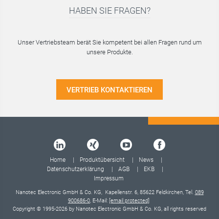
HABEN SIE FRAGEN?
Unser Vertriebsteam berät Sie kompetent bei allen Fragen rund um
unsere Produkte.
VERTRIEB KONTAKTIEREN
Home
Produktübersicht
News
Datenschutzerklärung
AGB
EKB
Impressum
Nanotec Electronic GmbH & Co. KG, Kapellenstr. 6, 85622 Feldkirchen, Tel.
089
900686-0
, E-Mail:
[email protected]
Copyright © 1995-2026 by Nanotec Electronic GmbH & Co. KG, all rights reserved