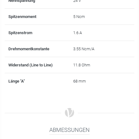
Nennspannung
24 V
Spitzenmoment
5 Ncm
Spitzenstrom
1.6 A
Drehmomentkonstante
3.55 Ncm/A
Widerstand (Line to Line)
11.8 Ohm
Länge "A"
68 mm
ABMESSUNGEN