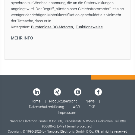
synchron zur Wechselspannung, die an die Statorwicklungen
angelegt wird. Der Begriff „bürstenloser Gleichstrommotor“ ist also
weniger der richtigen Motorklassifikation geschuldet als vielmehr
der Tatsache, dass er in…
Kategorien:
Bürstenlose DC-Motoren
Funktionsweise
MEHR INFO
Home
Produktübersicht
News
Datenschutzerklärung
AGB
EKB
Impressum
Nanotec Electronic GmbH & Co. KG, Kapellenstr. 6, 85622 Feldkirchen, Tel.
089
900686-0
, E-Mail:
[email protected]
Copyright © 1995-2026 by Nanotec Electronic GmbH & Co. KG, all rights reserved