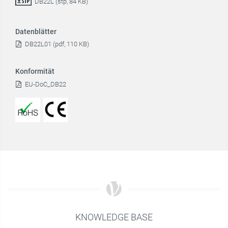
DB22L (stp, 84 KB)
Datenblätter
DB22L01 (pdf, 110 KB)
Konformität
EU-DoC_DB22
KNOWLEDGE BASE