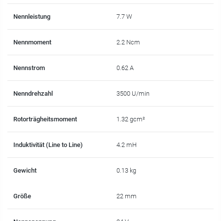
Nennleistung
7.7 W
Nennmoment
2.2 Ncm
Nennstrom
0.62 A
Nenndrehzahl
3500 U/min
Rotorträgheitsmoment
1.32 gcm²
Induktivität (Line to Line)
4.2 mH
Gewicht
0.13 kg
Größe
22 mm