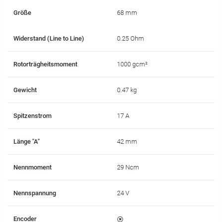
Größe
68 mm
Widerstand (Line to Line)
0.25 Ohm
Rotorträgheitsmoment
1000 gcm²
Gewicht
0.47 kg
Spitzenstrom
17 A
Länge "A"
42 mm
Nennmoment
29 Ncm
Nennspannung
24 V
Encoder