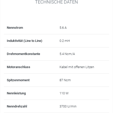
TECHNISCHE DATEN
Nennstrom
5.6 A
Induktivität (Line to Line)
0.2 mH
Drehmomentkonstante
5.4 Ncm/A
Motoranschluss
Kabel mit offenen Litzen
Spitzenmoment
87 Ncm
Nennleistung
110 W
Nenndrehzahl
3700 U/min