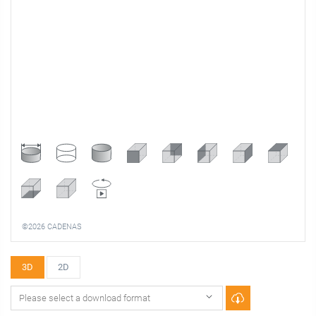
©2026 CADENAS
3D
2D