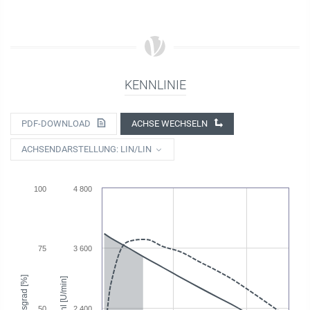
KENNLINIE
PDF-DOWNLOAD
ACHSE WECHSELN
ACHSENDARSTELLUNG: LIN/LIN
100
4 800
75
3 600
Wirkungsgrad [%]
Drehzahl [U/min]
50
2 400