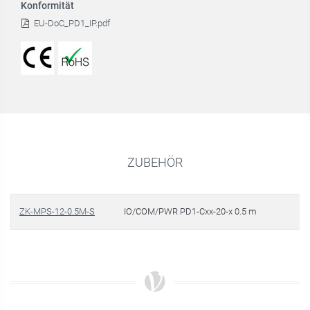
Konformität
EU-DoC_PD1_IP.pdf
ZUBEHÖR
ZK-MPS-12-0.5M-S
IO/COM/PWR PD1-Cxx-20-x 0.5 m
€ 