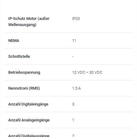
IP-Schutz Motor (außer
IP20
Wellenausgang)
NEMA
11
Schnittstelle
-
Betriebsspannung
12 VDC – 30 VDC
Nennstrom (RMS)
1.5 A
Anzahl Digitaleingänge
3
Anzahl Analogeingänge
1
Anzahl Digitalausgänge
2