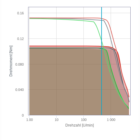
0.16
0.12
Drehmoment [Nm]
0.080
0.040
0
1.00
10
100
1 000
Drehzahl [U/min]