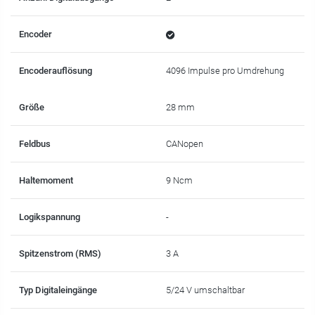
Encoder
Encoderauflösung
4096 Impulse pro Umdrehung
Größe
28 mm
Feldbus
CANopen
Haltemoment
9 Ncm
Logikspannung
-
Spitzenstrom (RMS)
3 A
Typ Digitaleingänge
5/24 V umschaltbar