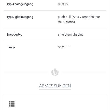
Typ Analogeingang
0 - 30 V
Typ Digitalausgang
push-pull (5/24 V umschaltbar,
max. 50mA)
Encodertyp
singleturn absolut
Länge
54.2 mm
ABMESSUNGEN