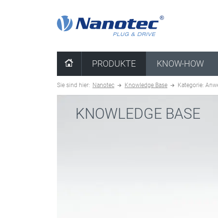
Kombination löschen
PRODUKTE
KNOW-HOW
Sie sind hier:
Nanotec
Knowledge Base
Kategorie: Anw
KNOWLEDGE BASE